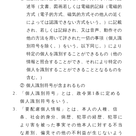
述等（文書、図画若しくは電磁的記録（電磁的
方式（電子的方式、磁気的方式その他人の近く
によっては認識できない方式をいう。）に記載
され、若しくは記録され、又は音声、動作その
他の方法を用いて評された一切の事項（個人識
別符号を除く。）をいう。以下同じ。）により
特定の個人を識別することができるもの（他の
情報と照合することができ、それにより特定の
個人を識別することができることとなるものを
含む。）
② 個人識別符号が含まれるもの
「個人識別符号」とは、政令第1条に定める
個人識別符号をいう。
「要配慮個人情報」とは、本人の人種、信
条、社会的身分、病歴、犯罪の経歴、犯罪に
より害を被った事実その他本人に対する不当
な差別、偏見その他の不利益が生じないよう