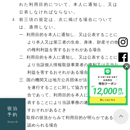
れた利用目的について、本人に通知し、又は
公表しなければならない。
前三項の規定は、次に掲げる場合について
は、適用しない。
一. 利用目的を本人に通知し、又は公表することに
より本人又は第三者の生命、身体、財産その他
の権利利益を害するおそれがある場合
二. 利用目的を本人に通知し、又は公表することに
より当該個人情報取扱事業者の権利又は正当な
利益を害するおそれがある場合
三. 国の機関又は地方公共団体が法令の定める事務
を遂行することに対して協力する必要がある場
合であって、利用目的を本人に通知し、又は公
表することにより当該事務の遂行に支障を及ぼ
宿泊
すおそれがあるとき
予約
四. 取得の状況からみて利用目的が明らかであると
Search
認められる場合